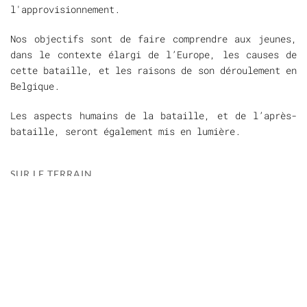
l'approvisionnement.
Nos objectifs sont de faire comprendre aux jeunes,
dans le contexte élargi de l’Europe, les causes de
cette bataille, et les raisons de son déroulement en
Belgique.
Les aspects humains de la bataille, et de l’après-
bataille, seront également mis en lumière.
SUR LE TERRAIN
Des tarifs d’entrée spécifiques sont réservé aux
groupes scolaires, et des endroits sont prévus pour
la détente et les repas. Des animations sont
proposées sur le site du Mémorial de Waterloo 1815.
Se renseigner et avertir le Mémorial de Waterloo
1815 pour les groupes importants.
(
http://waterloo1815.be/
)