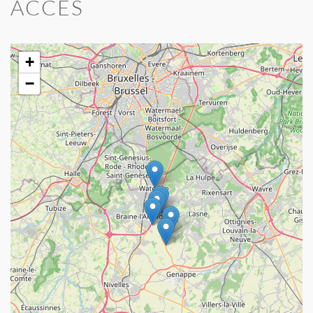
ACCÈS
+
−