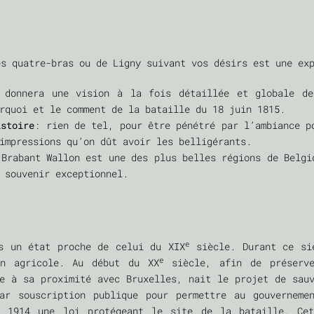
es quatre-bras ou de Ligny suivant vos désirs est une ex
donnera une vision à la fois détaillée et globale de
rquoi et le comment de la bataille du 18 juin 1815.
istoire
: rien de tel, pour être pénétré par l’ambiance p
 impressions qu’on dût avoir les belligérants.
 Brabant Wallon est une des plus belles régions de Belgi
un souvenir exceptionnel.
e
s un état proche de celui du XIX
siècle. Durant ce siè
e
on agricole. Au début du XX
siècle, afin de préserve
e à sa proximité avec Bruxelles, nait le projet de sau
ar souscription publique pour permettre au gouverneme
s 1914 une loi protégeant le site de la bataille. Cet