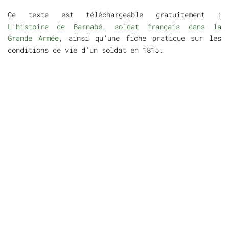
Ce texte est téléchargeable gratuitement :
L’histoire de Barnabé, soldat français dans la
Grande Armée
, ainsi qu’une fiche pratique sur les
conditions de vie d’un soldat en 1815.
SUR LE TERRAIN
Des tarifs d’entrée spécifiques sont réservé aux
groupes scolaires, et des endroits sont prévus pour
la détente et les repas. Des animations sont
proposées sur le site du Mémorial 1815. Se
renseigner et avertir le Mémorial 1815 pour les
groupes importants. (
http://waterloo1815.be/
)
JE RÉSERVE MA VISITE